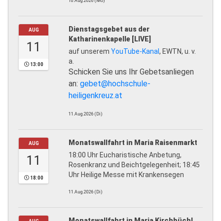
10.Aug.2026 (Mo)
Dienstagsgebet aus der
AUG
Katharinenkapelle [LIVE]
11
auf unserem
YouTube-Kanal
, EWTN, u. v.
a.
13:00
Schicken Sie uns Ihr Gebetsanliegen
an:
gebet@hochschule-
heiligenkreuz.at
11.Aug.2026 (Di)
Monatswallfahrt in Maria Raisenmarkt
AUG
18:00 Uhr Eucharistische Anbetung,
11
Rosenkranz und Beichtgelegenheit; 18:45
Uhr Heilige Messe mit Krankensegen
18:00
11.Aug.2026 (Di)
Monatswallfahrt in Maria Kirchbüchl