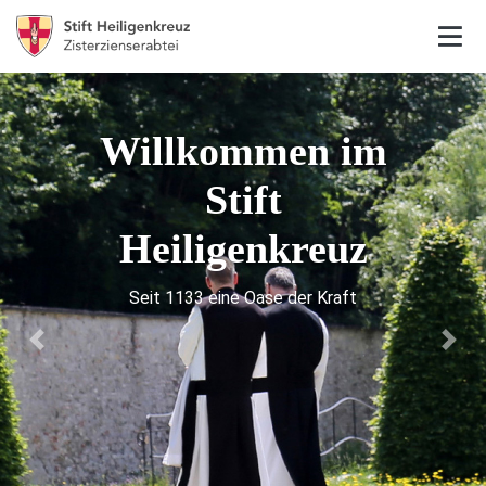
Willkommen im
Stift
Heiligenkreuz
Seit 1133 eine Oase der Kraft
Previous
Next