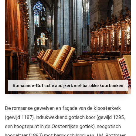
Romaanse-Gotische abdijkerk met barokke koorbanken
De romaanse gewelven en façade van de kloosterkerk
(gewijd 1187), indrukwekkend gotisch koor (gewijd 1295,
een hoogtepunt in de Oostenrijkse gotiek), neogotisch
hoogaltaar (1887) met barok schilderij van J.M. Rottmayr