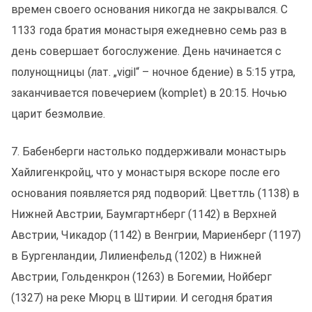
времен своего основания никогда не закрывался. С
1133 года братия монастыря ежедневно семь раз в
день совершает богослужение. День начинается с
полунощницы (лат. „vigil“ – ночное бдение) в 5:15 утра,
заканчивается повечерием (komplet) в 20:15. Ночью
царит безмолвие.
7. Бабенберги настолько поддерживали монастырь
Хайлигенкройц, что у монастыря вскоре после его
оснoвания появляется ряд подворий: Цветтль (1138) в
Нижней Австрии, Баумгартнберг (1142) в Верхней
Австрии, Чикадор (1142) в Венгрии, Мариенберг (1197)
в Бургенландии, Лилиенфельд (1202) в Нижней
Австрии, Гольденкрон (1263) в Богемии, Нойберг
(1327) на реке Мюрц в Штирии. И сегодня братия