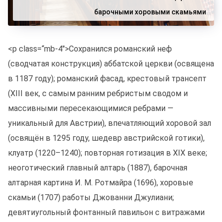
барочными хоровыми скамьями
<p class=“mb-4″>Сохранился романский неф
(сводчатая конструкция) аббатской церкви (освящена
в 1187 году); романский фасад, крестовый трансепт
(XIII век, с самым ранним ребристым сводом и
массивными пересекающимися ребрами —
уникальный для Австрии), впечатляющий хоровой зал
(освящён в 1295 году, шедевр австрийской готики),
клуатр (1220–1240); повторная готизация в XIX веке;
неоготический главный алтарь (1887), барочная
алтарная картина И. М. Ротмайра (1696), хоровые
скамьи (1707) работы Джованни Джулиани;
девятиугольный фонтанный павильон с витражами