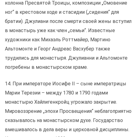
колонна Пресвятой Троицы, композиции „Омовение
ног“ в крестовом ходе и стасидии („сидения“ для
братии). Джулиани после смерти своей жены вступил
в монастырь уже как член „семьи“. Известные
художники как Михаэль Роттмайeр, Мартино
Альтомонте и Георг Андреас Васхубер также
трудились для монастыря. Джулианни и Альтомонте
погребены в монастырском храме.
14. При императоре Иосифе II – сыне императрицы
Марии Терезии – между 1780 и 1790 годами
монастырю Хайлигенкройц угрожало закрытие.
Мировоззрение „эпохи Просвещения“ неблагоприятно
сказывалось на монастырском духе. Государство
вмешивалось в дела веры и церковной дисциплины.