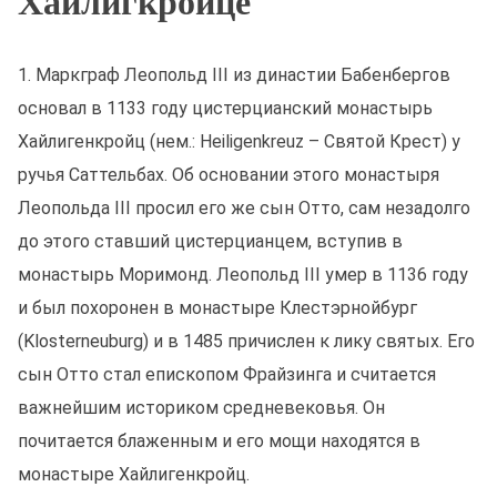
Хайлигкройце
1. Маркграф Леопольд III из династии Бабенбергов
основал в 1133 году цистерцианский монастырь
Хайлигенкройц (нем.: Heiligenkreuz – Святой Крест) у
ручья Саттельбах. Об основании этого монастыря
Леопольда III просил его же сын Отто, сам незадолго
до этого ставший цистерцианцем, вступив в
монастырь Моримонд. Леопольд III умер в 1136 году
и был похоронен в монастыре Клестэрнойбург
(Klosterneuburg) и в 1485 причислен к лику святых. Его
сын Отто стал епископом Фрайзинга и считается
важнейшим историком средневековья. Он
почитается блаженным и его мощи находятся в
монастыре Хайлигенкройц.