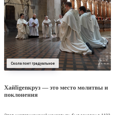
Скола поет градуальное
Хайligenкруз — это место молитвы и
поклонения