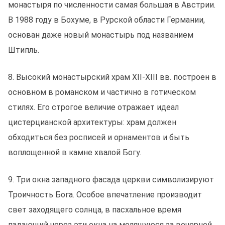
монастыря по численности самая большая в Австрии.
В 1988 году в Бохуме, в Рурской области Германии,
основан даже новый монастырь под названием
Штипль.
8. Высокий монастырский храм XII-XIII вв. построен в
основном в романском и частично в готическом
стилях. Его строгое величие отражает идеал
цистерцианской архитектуры: храм должен
обходиться без росписей и орнаментов и быть
воплощенной в камне хвалой Богу.
9. Три окна западного фасада церкви символизируют
Троичность Бога. Особое впечатление производит
свет заходящего солнца, в пасхальное время
падающий через эти окна на молящуюся за вечерней