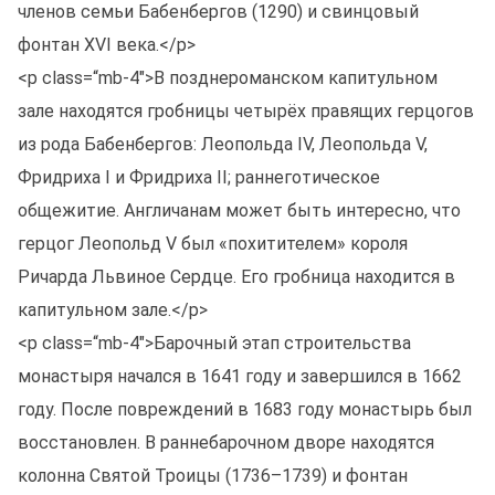
членов семьи Бабенбергов (1290) и свинцовый
фонтан XVI века.</p>
<p class=“mb-4″>В позднероманском капитульном
зале находятся гробницы четырёх правящих герцогов
из рода Бабенбергов: Леопольда IV, Леопольда V,
Фридриха I и Фридриха II; раннеготическое
общежитие. Англичанам может быть интересно, что
герцог Леопольд V был «похитителем» короля
Ричарда Львиное Сердце. Его гробница находится в
капитульном зале.</p>
<p class=“mb-4″>Барочный этап строительства
монастыря начался в 1641 году и завершился в 1662
году. После повреждений в 1683 году монастырь был
восстановлен. В раннебарочном дворе находятся
колонна Святой Троицы (1736–1739) и фонтан