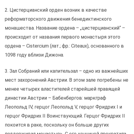
2. Цистерцианский орден возник в качестве
реформаторского движения бенедиктинского
монашества. Название ордена – „цистерцианский“ –
происходит от названия первого монастыря этого
ордена – Cistercium (лат.; фр.: Citeaux), основанного в
1098 году вблизи Дижона.
3. Зал Собраний или капительзал – одно из важнейших
мест захоронений Австрии. В этом зале погребены не
менее четырех властителей старейшей правящей
династии Австрии – Бабенбергов: маркграф
Леопольд IV, герцог Леопольд V, герцог Фридрих I и
герцог Фридрих II Воинствующий. Герцог Фридрих II
покоится в раке, поскольку он больше других
поддерживал монастырь. С его кончиной прекратила