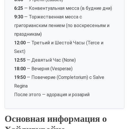
6:25
— Конвентуальная месса (в будние дни)
9:30
— Торжественная месса с
григорианским пением (по воскресеньям и
праздникам)
12:00
— Третьий и Шестой Часы (Terce и
Sext)
12:55
— Девятый Час (None)
18:00
— Вечерня (Vesperae)
19:50
— Повечерие (Completorium) с Salve
Regina
После этого — адорация и розарий
Основная информация о