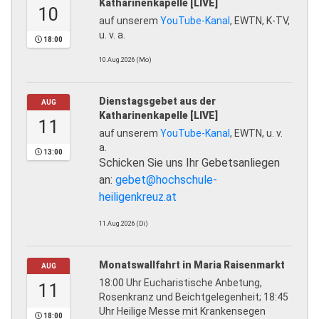
Katharinenkapelle [LIVE]
10
auf unserem
YouTube-Kanal
, EWTN, K-TV,
u. v. a.
18:00
10.Aug.2026 (Mo)
Dienstagsgebet aus der
AUG
Katharinenkapelle [LIVE]
11
auf unserem
YouTube-Kanal
, EWTN, u. v.
a.
13:00
Schicken Sie uns Ihr Gebetsanliegen
an:
gebet@hochschule-
heiligenkreuz.at
11.Aug.2026 (Di)
Monatswallfahrt in Maria Raisenmarkt
AUG
18:00 Uhr Eucharistische Anbetung,
11
Rosenkranz und Beichtgelegenheit; 18:45
Uhr Heilige Messe mit Krankensegen
18:00