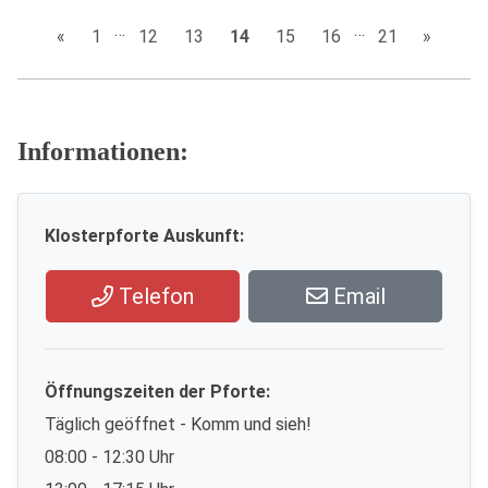
…
…
«
1
12
13
14
15
16
21
»
Informationen:
Klosterpforte Auskunft:
Telefon
Email
Öffnungszeiten der Pforte:
Täglich geöffnet - Komm und sieh!
08:00 - 12:30 Uhr