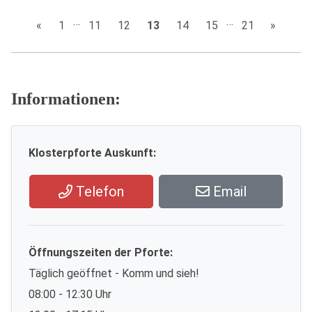
…
…
«
1
11
12
13
14
15
21
»
Informationen:
Klosterpforte Auskunft:
Telefon
Email
Öffnungszeiten der Pforte:
Täglich geöffnet - Komm und sieh!
08:00 - 12:30 Uhr