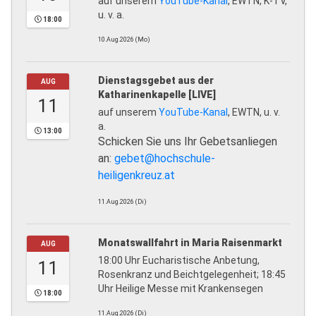
auf unserem
YouTube-Kanal
, EWTN, K-TV,
u. v. a.
18:00
10.Aug.2026 (Mo)
Dienstagsgebet aus der
AUG
Katharinenkapelle [LIVE]
11
auf unserem
YouTube-Kanal
, EWTN, u. v.
a.
13:00
Schicken Sie uns Ihr Gebetsanliegen
an:
gebet@hochschule-
heiligenkreuz.at
11.Aug.2026 (Di)
Monatswallfahrt in Maria Raisenmarkt
AUG
18:00 Uhr Eucharistische Anbetung,
11
Rosenkranz und Beichtgelegenheit; 18:45
Uhr Heilige Messe mit Krankensegen
18:00
11.Aug.2026 (Di)