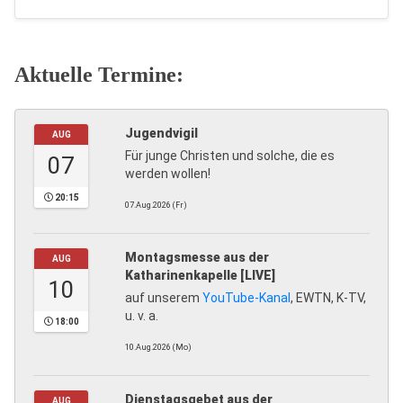
Aktuelle Termine:
Jugendvigil
AUG
Für junge Christen und solche, die es
07
werden wollen!
20:15
07.Aug.2026 (Fr)
Montagsmesse aus der
AUG
Katharinenkapelle [LIVE]
10
auf unserem
YouTube-Kanal
, EWTN, K-TV,
u. v. a.
18:00
10.Aug.2026 (Mo)
Dienstagsgebet aus der
AUG