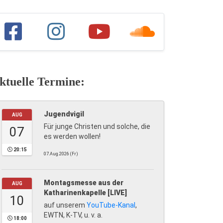
ktuelle Termine:
Jugendvigil
AUG
Für junge Christen und solche, die
07
es werden wollen!
20:15
07.Aug.2026 (Fr)
Montagsmesse aus der
AUG
Katharinenkapelle [LIVE]
10
auf unserem
YouTube-Kanal
,
EWTN, K-TV, u. v. a.
18:00