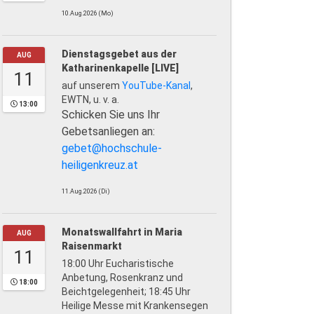
10.Aug.2026 (Mo)
Dienstagsgebet aus der
AUG
Katharinenkapelle [LIVE]
11
auf unserem
YouTube-Kanal
,
EWTN, u. v. a.
13:00
Schicken Sie uns Ihr
Gebetsanliegen an:
gebet@hochschule-
heiligenkreuz.at
11.Aug.2026 (Di)
Monatswallfahrt in Maria
AUG
Raisenmarkt
11
18:00 Uhr Eucharistische
Anbetung, Rosenkranz und
18:00
Beichtgelegenheit; 18:45 Uhr
Heilige Messe mit Krankensegen