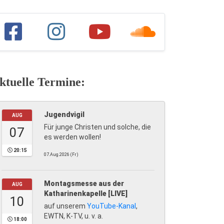
ktuelle Termine:
Jugendvigil
AUG
Für junge Christen und solche, die
07
es werden wollen!
20:15
07.Aug.2026 (Fr)
Montagsmesse aus der
AUG
Katharinenkapelle [LIVE]
10
auf unserem
YouTube-Kanal
,
EWTN, K-TV, u. v. a.
18:00