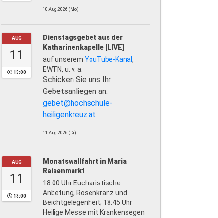
10.Aug.2026 (Mo)
Dienstagsgebet aus der
AUG
Katharinenkapelle [LIVE]
11
auf unserem
YouTube-Kanal
,
EWTN, u. v. a.
13:00
Schicken Sie uns Ihr
Gebetsanliegen an:
gebet@hochschule-
heiligenkreuz.at
11.Aug.2026 (Di)
Monatswallfahrt in Maria
AUG
Raisenmarkt
11
18:00 Uhr Eucharistische
Anbetung, Rosenkranz und
18:00
Beichtgelegenheit; 18:45 Uhr
Heilige Messe mit Krankensegen