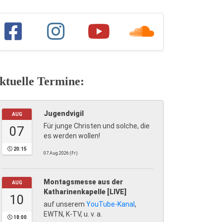
ktuelle Termine:
Jugendvigil
AUG
Für junge Christen und solche, die
07
es werden wollen!
20:15
07.Aug.2026 (Fr)
Montagsmesse aus der
AUG
Katharinenkapelle [LIVE]
10
auf unserem
YouTube-Kanal
,
EWTN, K-TV, u. v. a.
18:00