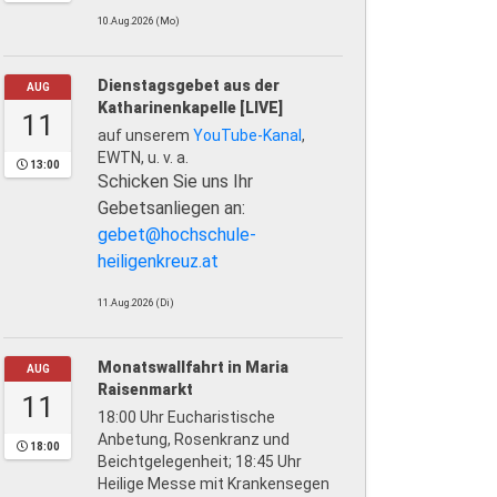
10.Aug.2026 (Mo)
Dienstagsgebet aus der
AUG
Katharinenkapelle [LIVE]
11
auf unserem
YouTube-Kanal
,
EWTN, u. v. a.
13:00
Schicken Sie uns Ihr
Gebetsanliegen an:
gebet@hochschule-
heiligenkreuz.at
11.Aug.2026 (Di)
Monatswallfahrt in Maria
AUG
Raisenmarkt
11
18:00 Uhr Eucharistische
Anbetung, Rosenkranz und
18:00
Beichtgelegenheit; 18:45 Uhr
Heilige Messe mit Krankensegen