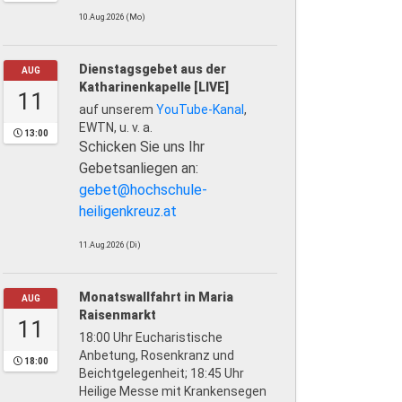
10.Aug.2026 (Mo)
Dienstagsgebet aus der
AUG
Katharinenkapelle [LIVE]
11
auf unserem
YouTube-Kanal
,
EWTN, u. v. a.
13:00
Schicken Sie uns Ihr
Gebetsanliegen an:
gebet@hochschule-
heiligenkreuz.at
11.Aug.2026 (Di)
Monatswallfahrt in Maria
AUG
Raisenmarkt
11
18:00 Uhr Eucharistische
Anbetung, Rosenkranz und
18:00
Beichtgelegenheit; 18:45 Uhr
Heilige Messe mit Krankensegen