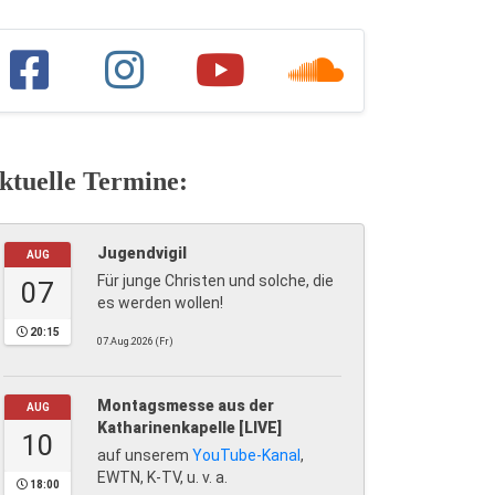
ktuelle Termine:
Jugendvigil
AUG
Für junge Christen und solche, die
07
es werden wollen!
20:15
07.Aug.2026 (Fr)
Montagsmesse aus der
AUG
Katharinenkapelle [LIVE]
10
auf unserem
YouTube-Kanal
,
EWTN, K-TV, u. v. a.
18:00