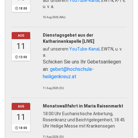
auf unserem
YouTube-Kanal
, EWTN, K-TV,
u. v. a.
18:00
10.Aug.2026 (Mo)
Dienstagsgebet aus der
AUG
Katharinenkapelle [LIVE]
11
auf unserem
YouTube-Kanal
, EWTN, u. v.
a.
13:00
Schicken Sie uns Ihr Gebetsanliegen
an:
gebet@hochschule-
heiligenkreuz.at
11.Aug.2026 (Di)
Monatswallfahrt in Maria Raisenmarkt
AUG
18:00 Uhr Eucharistische Anbetung,
11
Rosenkranz und Beichtgelegenheit; 18:45
Uhr Heilige Messe mit Krankensegen
18:00
11.Aug.2026 (Di)