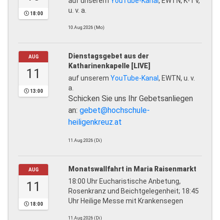
auf unserem
YouTube-Kanal
, EWTN, K-TV,
u. v. a.
18:00
10.Aug.2026 (Mo)
Dienstagsgebet aus der
AUG
Katharinenkapelle [LIVE]
11
auf unserem
YouTube-Kanal
, EWTN, u. v.
a.
13:00
Schicken Sie uns Ihr Gebetsanliegen
an:
gebet@hochschule-
heiligenkreuz.at
11.Aug.2026 (Di)
Monatswallfahrt in Maria Raisenmarkt
AUG
18:00 Uhr Eucharistische Anbetung,
11
Rosenkranz und Beichtgelegenheit; 18:45
Uhr Heilige Messe mit Krankensegen
18:00
11.Aug.2026 (Di)