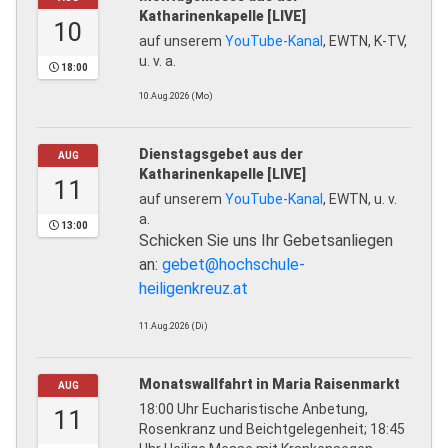
Katharinenkapelle [LIVE]
10
auf unserem
YouTube-Kanal
, EWTN, K-TV,
u. v. a.
18:00
10.Aug.2026 (Mo)
Dienstagsgebet aus der
AUG
Katharinenkapelle [LIVE]
11
auf unserem
YouTube-Kanal
, EWTN, u. v.
a.
13:00
Schicken Sie uns Ihr Gebetsanliegen
an:
gebet@hochschule-
heiligenkreuz.at
11.Aug.2026 (Di)
Monatswallfahrt in Maria Raisenmarkt
AUG
18:00 Uhr Eucharistische Anbetung,
11
Rosenkranz und Beichtgelegenheit; 18:45