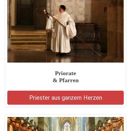
Priorate
& Pfarren
Priester aus ganzem Herzen