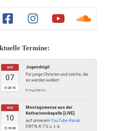
ktuelle Termine:
Jugendvigil
AUG
Für junge Christen und solche, die
07
es werden wollen!
20:15
07.Aug.2026 (Fr)
Montagsmesse aus der
AUG
Katharinenkapelle [LIVE]
10
auf unserem
YouTube-Kanal
,
EWTN, K-TV, u. v. a.
18:00