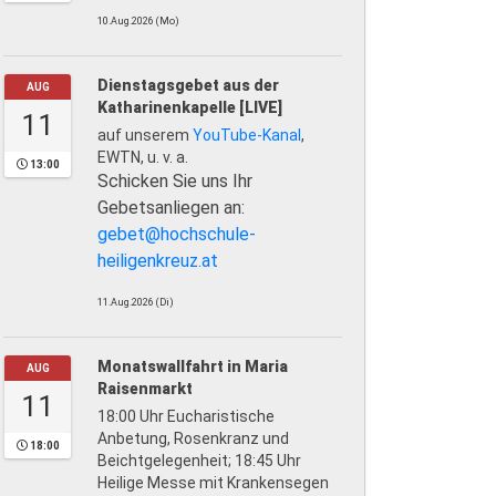
10.Aug.2026 (Mo)
Dienstagsgebet aus der
AUG
Katharinenkapelle [LIVE]
11
auf unserem
YouTube-Kanal
,
EWTN, u. v. a.
13:00
Schicken Sie uns Ihr
Gebetsanliegen an:
gebet@hochschule-
heiligenkreuz.at
11.Aug.2026 (Di)
Monatswallfahrt in Maria
AUG
Raisenmarkt
11
18:00 Uhr Eucharistische
Anbetung, Rosenkranz und
18:00
Beichtgelegenheit; 18:45 Uhr
Heilige Messe mit Krankensegen