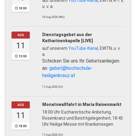
auf unserem
YouTube-Kanal
, EWTN, K-TV,
u. v. a.
18:00
10.Aug.2026 (Mo)
Dienstagsgebet aus der
AUG
Katharinenkapelle [LIVE]
11
auf unserem
YouTube-Kanal
, EWTN, u. v.
a.
13:00
Schicken Sie uns Ihr Gebetsanliegen
an:
gebet@hochschule-
heiligenkreuz.at
11.Aug.2026 (Di)
Monatswallfahrt in Maria Raisenmarkt
AUG
18:00 Uhr Eucharistische Anbetung,
11
Rosenkranz und Beichtgelegenheit; 18:45
Uhr Heilige Messe mit Krankensegen
18:00
11.Aug.2026 (Di)