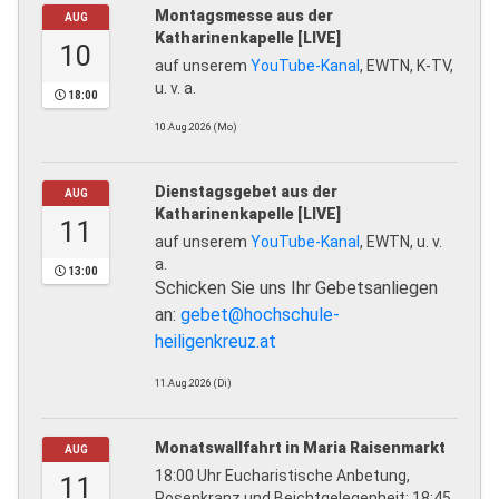
Montagsmesse aus der
AUG
Katharinenkapelle [LIVE]
10
auf unserem
YouTube-Kanal
, EWTN, K-TV,
u. v. a.
18:00
10.Aug.2026 (Mo)
Dienstagsgebet aus der
AUG
Katharinenkapelle [LIVE]
11
auf unserem
YouTube-Kanal
, EWTN, u. v.
a.
13:00
Schicken Sie uns Ihr Gebetsanliegen
an:
gebet@hochschule-
heiligenkreuz.at
11.Aug.2026 (Di)
Monatswallfahrt in Maria Raisenmarkt
AUG
18:00 Uhr Eucharistische Anbetung,
11
Rosenkranz und Beichtgelegenheit; 18:45