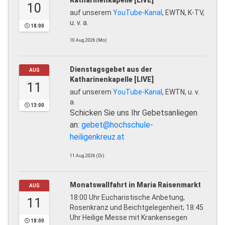
10
auf unserem
YouTube-Kanal
, EWTN, K-TV,
u. v. a.
18:00
10.Aug.2026 (Mo)
Dienstagsgebet aus der
AUG
Katharinenkapelle [LIVE]
11
auf unserem
YouTube-Kanal
, EWTN, u. v.
a.
13:00
Schicken Sie uns Ihr Gebetsanliegen
an:
gebet@hochschule-
heiligenkreuz.at
11.Aug.2026 (Di)
Monatswallfahrt in Maria Raisenmarkt
AUG
18:00 Uhr Eucharistische Anbetung,
11
Rosenkranz und Beichtgelegenheit; 18:45
Uhr Heilige Messe mit Krankensegen
18:00