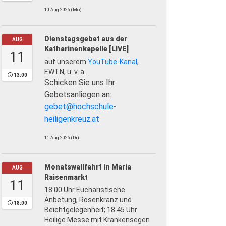
10.Aug.2026 (Mo)
Dienstagsgebet aus der
AUG
Katharinenkapelle [LIVE]
11
auf unserem
YouTube-Kanal
,
EWTN, u. v. a.
13:00
Schicken Sie uns Ihr
Gebetsanliegen an:
gebet@hochschule-
heiligenkreuz.at
11.Aug.2026 (Di)
Monatswallfahrt in Maria
AUG
Raisenmarkt
11
18:00 Uhr Eucharistische
Anbetung, Rosenkranz und
18:00
Beichtgelegenheit; 18:45 Uhr
Heilige Messe mit Krankensegen