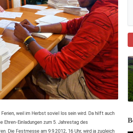
Ferien, weil im Herbst soviel los sein wird. Da hilft auch
B
ie Ehren-Einladungen zum 5. Jahrestag des
n. Die Festmesse am 9.9.2012, 16 Uhr, wird ja zugleich