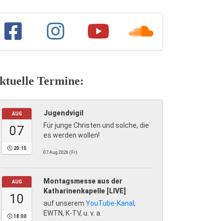
ktuelle Termine:
Jugendvigil
AUG
Für junge Christen und solche, die
07
es werden wollen!
20:15
07.Aug.2026 (Fr)
Montagsmesse aus der
AUG
Katharinenkapelle [LIVE]
10
auf unserem
YouTube-Kanal
,
EWTN, K-TV, u. v. a.
18:00