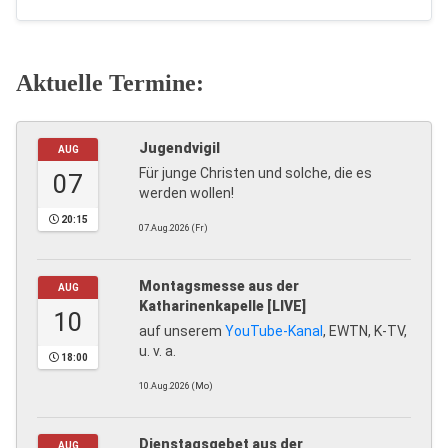
Aktuelle Termine:
Jugendvigil
AUG
Für junge Christen und solche, die es
07
werden wollen!
20:15
07.Aug.2026 (Fr)
Montagsmesse aus der
AUG
Katharinenkapelle [LIVE]
10
auf unserem
YouTube-Kanal
, EWTN, K-TV,
u. v. a.
18:00
10.Aug.2026 (Mo)
Dienstagsgebet aus der
AUG