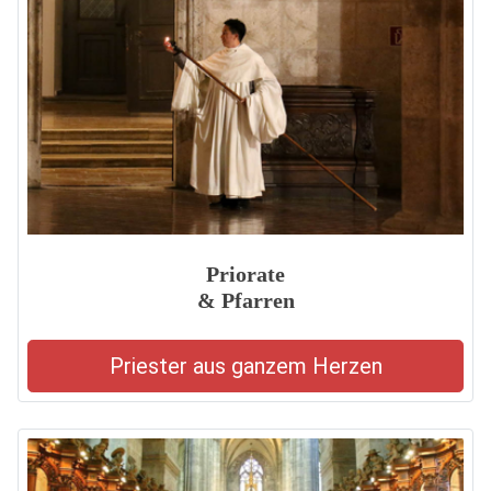
Priorate
& Pfarren
Priester aus ganzem Herzen