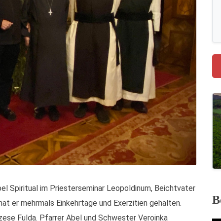
el Spiritual im Priesterseminar Leopoldinum, Beichtvater
B
 hat er mehrmals Einkehrtage und Exerzitien gehalten.
iözese Fulda. Pfarrer Abel und Schwester Veroinka