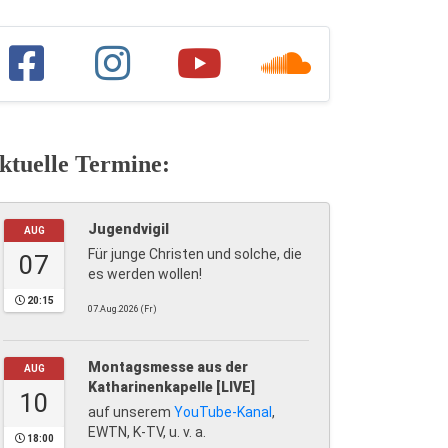
ktuelle Termine:
Jugendvigil
AUG
Für junge Christen und solche, die
07
es werden wollen!
20:15
07.Aug.2026 (Fr)
Montagsmesse aus der
AUG
Katharinenkapelle [LIVE]
10
auf unserem
YouTube-Kanal
,
EWTN, K-TV, u. v. a.
18:00