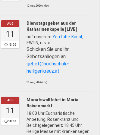
10.Aug.2026 (Mo)
Dienstagsgebet aus der
AUG
Katharinenkapelle [LIVE]
11
auf unserem
YouTube-Kanal
,
EWTN, u. v. a.
13:00
Schicken Sie uns Ihr
Gebetsanliegen an:
gebet@hochschule-
heiligenkreuz.at
11.Aug.2026 (Di)
Monatswallfahrt in Maria
AUG
Raisenmarkt
11
18:00 Uhr Eucharistische
Anbetung, Rosenkranz und
18:00
Beichtgelegenheit; 18:45 Uhr
Heilige Messe mit Krankensegen