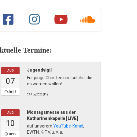
ktuelle Termine:
Jugendvigil
AUG
Für junge Christen und solche, die
07
es werden wollen!
20:15
07.Aug.2026 (Fr)
Montagsmesse aus der
AUG
Katharinenkapelle [LIVE]
10
auf unserem
YouTube-Kanal
,
EWTN, K-TV, u. v. a.
18:00