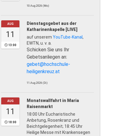
10.Aug.2026 (Mo)
Dienstagsgebet aus der
AUG
Katharinenkapelle [LIVE]
11
auf unserem
YouTube-Kanal
,
EWTN, u. v. a.
13:00
Schicken Sie uns Ihr
Gebetsanliegen an:
gebet@hochschule-
heiligenkreuz.at
11.Aug.2026 (Di)
Monatswallfahrt in Maria
AUG
Raisenmarkt
11
18:00 Uhr Eucharistische
Anbetung, Rosenkranz und
18:00
Beichtgelegenheit; 18:45 Uhr
Heilige Messe mit Krankensegen