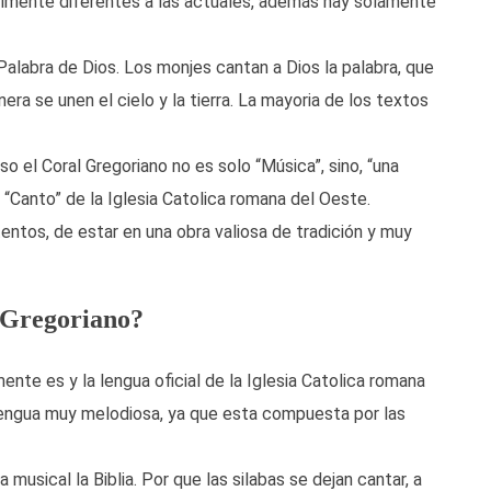
almente diferentes a las actuales, además hay solamente
labra de Dios. Los monjes cantan a Dios la palabra, que
nera se unen el cielo y la tierra. La mayoria de los textos
o el Coral Gregoriano no es solo “Música”, sino, “una
l “Canto” de la Iglesia Catolica romana del Oeste.
ntos, de estar en una obra valiosa de tradición y muy
l Gregoriano?
ente es y la lengua oficial de la Iglesia Catolica romana
a lengua muy melodiosa, ya que esta compuesta por las
musical la Biblia. Por que las silabas se dejan cantar, a