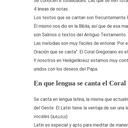
Se conocen 8 tonalidades. Las que se ven tot
4 lineas de notas.
Los textos que se cantan son frecuntemente Pa
Él mismo nos dio en la Biblia, así que de esa ma
son Salmos o textos del Antiguo Testamento.
Las melodias son muy faciles de entonar. Por es
Oración que se canta”. El Coral Gregoriano es e
Y nosotros en Heiligenkreuz estamos muy conte
unidos con los deseos del Papa.
En que lengua se canta el Cora
Se canta en lengua latina, la misma que actualm
del Oeste. El Latín tiene la ventaja de ser un
vocales (a,e,i,o,u).
Latín es especial y apto para meditar de manera 