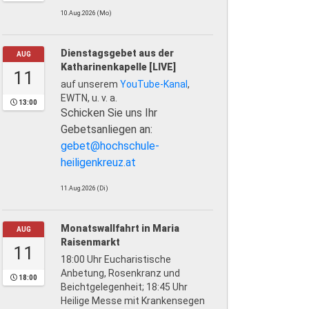
10.Aug.2026 (Mo)
Dienstagsgebet aus der
AUG
Katharinenkapelle [LIVE]
11
auf unserem
YouTube-Kanal
,
EWTN, u. v. a.
13:00
Schicken Sie uns Ihr
Gebetsanliegen an:
gebet@hochschule-
heiligenkreuz.at
11.Aug.2026 (Di)
Monatswallfahrt in Maria
AUG
Raisenmarkt
11
18:00 Uhr Eucharistische
Anbetung, Rosenkranz und
18:00
Beichtgelegenheit; 18:45 Uhr
Heilige Messe mit Krankensegen