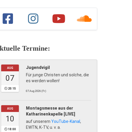
ktuelle Termine:
Jugendvigil
AUG
Für junge Christen und solche, die
07
es werden wollen!
20:15
07.Aug.2026 (Fr)
Montagsmesse aus der
AUG
Katharinenkapelle [LIVE]
10
auf unserem
YouTube-Kanal
,
EWTN, K-TV, u. v. a.
18:00