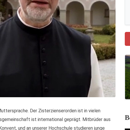
Muttersprache. Der Zisterzienserorden ist in vielen
B
gemeinschaft ist international geprägt. Mitbrüder aus
onvent, und an unserer Hochschule studieren junge