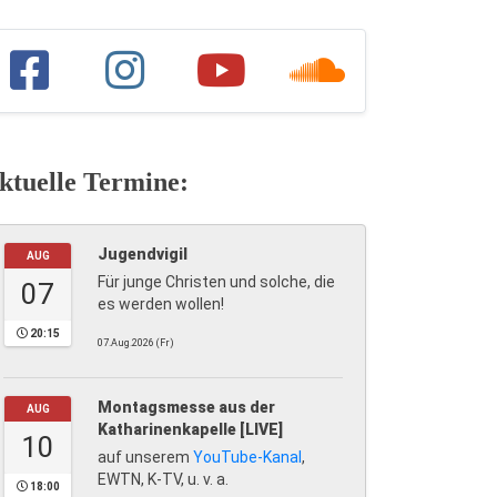
ktuelle Termine:
Jugendvigil
AUG
Für junge Christen und solche, die
07
es werden wollen!
20:15
07.Aug.2026 (Fr)
Montagsmesse aus der
AUG
Katharinenkapelle [LIVE]
10
auf unserem
YouTube-Kanal
,
EWTN, K-TV, u. v. a.
18:00