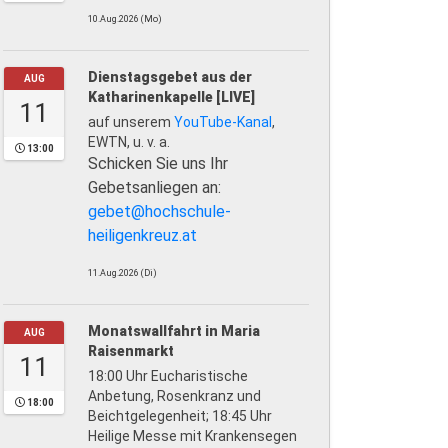
10.Aug.2026 (Mo)
Dienstagsgebet aus der
AUG
Katharinenkapelle [LIVE]
11
auf unserem
YouTube-Kanal
,
EWTN, u. v. a.
13:00
Schicken Sie uns Ihr
Gebetsanliegen an:
gebet@hochschule-
heiligenkreuz.at
11.Aug.2026 (Di)
Monatswallfahrt in Maria
AUG
Raisenmarkt
11
18:00 Uhr Eucharistische
Anbetung, Rosenkranz und
18:00
Beichtgelegenheit; 18:45 Uhr
Heilige Messe mit Krankensegen