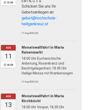
EWTN, u. v. a.
13:00
Schicken Sie uns Ihr
Gebetsanliegen an:
gebet@hochschule-
heiligenkreuz.at
11.Aug.2026 (Di)
Monatswallfahrt in Maria
AUG
Raisenmarkt
11
18:00 Uhr Eucharistische
Anbetung, Rosenkranz und
18:00
Beichtgelegenheit; 18:45 Uhr
Heilige Messe mit Krankensegen
11.Aug.2026 (Di)
Monatswallfahrt in Maria
AUG
Kirchbüchl
13
18.00 Uhr Vesper, 18.30 Uhr