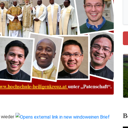
B
e wieder
einen Brief