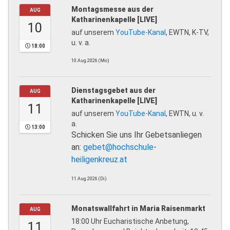
Montagsmesse aus der
AUG
Katharinenkapelle [LIVE]
10
auf unserem
YouTube-Kanal
, EWTN, K-TV,
u. v. a.
18:00
10.Aug.2026 (Mo)
Dienstagsgebet aus der
AUG
Katharinenkapelle [LIVE]
11
auf unserem
YouTube-Kanal
, EWTN, u. v.
a.
13:00
Schicken Sie uns Ihr Gebetsanliegen
an:
gebet@hochschule-
heiligenkreuz.at
11.Aug.2026 (Di)
Monatswallfahrt in Maria Raisenmarkt
AUG
18:00 Uhr Eucharistische Anbetung,
11