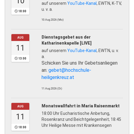
10
auf unserem
YouTube-Kanal
, EWTN, K-TV,
u. v. a.
18:00
10.Aug.2026 (Mo)
Dienstagsgebet aus der
AUG
Katharinenkapelle [LIVE]
11
auf unserem
YouTube-Kanal
, EWTN, u. v.
a.
13:00
Schicken Sie uns Ihr Gebetsanliegen
an:
gebet@hochschule-
heiligenkreuz.at
11.Aug.2026 (Di)
Monatswallfahrt in Maria Raisenmarkt
AUG
18:00 Uhr Eucharistische Anbetung,
11
Rosenkranz und Beichtgelegenheit; 18:45
Uhr Heilige Messe mit Krankensegen
18:00