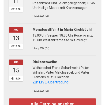
11
Rosenkranz und Beichtgelegenheit; 18:45
Uhr Heilige Messe mit Krankensegen
18:00
11.Aug.2026 (Di)
Monatswallfahrt in Maria Kirchbüchl
AUG
18.00 Uhr Vesper, 18.30 Uhr Rosenkranz,
13
19 Uhr Wallfahrtsmesse mit Predigt.
18:00
13.Aug.2026 (Do)
Diakonenweihe
AUG
Weihbischof Franz Scharl weiht Pater
15
Wilhelm, Pater Melchisedek und Pater
Clemens M. zu Diakonen.
15:00
Zur LIVE-Übertragung
15.Aug.2026 (Sa)
Alle Termine ansehen