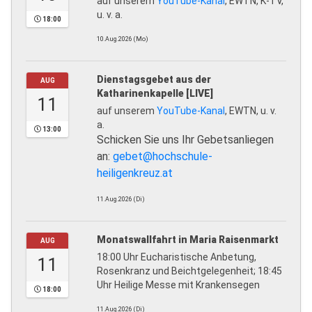
auf unserem
YouTube-Kanal
, EWTN, K-TV,
u. v. a.
18:00
10.Aug.2026 (Mo)
Dienstagsgebet aus der
AUG
Katharinenkapelle [LIVE]
11
auf unserem
YouTube-Kanal
, EWTN, u. v.
a.
13:00
Schicken Sie uns Ihr Gebetsanliegen
an:
gebet@hochschule-
heiligenkreuz.at
11.Aug.2026 (Di)
Monatswallfahrt in Maria Raisenmarkt
AUG
18:00 Uhr Eucharistische Anbetung,
11
Rosenkranz und Beichtgelegenheit; 18:45
Uhr Heilige Messe mit Krankensegen
18:00
11.Aug.2026 (Di)