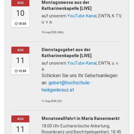
Montagsmesse aus der
AUG
Katharinenkapelle [LIVE]
10
auf unserem
YouTube-Kanal
, EWTN, K-TV,
u. v. a.
18:00
10.Aug.2026 (Mo)
Dienstagsgebet aus der
AUG
Katharinenkapelle [LIVE]
11
auf unserem
YouTube-Kanal
, EWTN, u. v.
a.
13:00
Schicken Sie uns Ihr Gebetsanliegen
an:
gebet@hochschule-
heiligenkreuz.at
11.Aug.2026 (Di)
Monatswallfahrt in Maria Raisenmarkt
AUG
18:00 Uhr Eucharistische Anbetung,
11
Rosenkranz und Beichtgelegenheit; 18:45