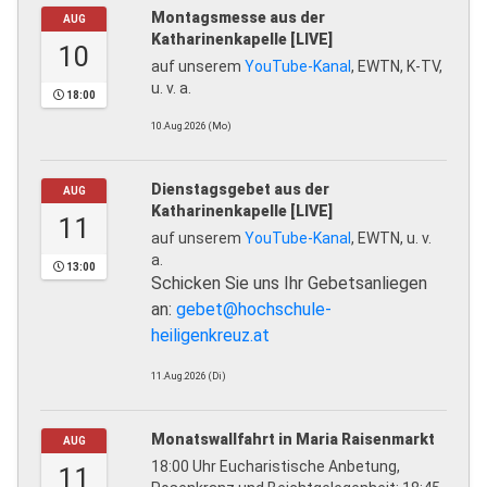
Montagsmesse aus der
AUG
Katharinenkapelle [LIVE]
10
auf unserem
YouTube-Kanal
, EWTN, K-TV,
u. v. a.
18:00
10.Aug.2026 (Mo)
Dienstagsgebet aus der
AUG
Katharinenkapelle [LIVE]
11
auf unserem
YouTube-Kanal
, EWTN, u. v.
a.
13:00
Schicken Sie uns Ihr Gebetsanliegen
an:
gebet@hochschule-
heiligenkreuz.at
11.Aug.2026 (Di)
Monatswallfahrt in Maria Raisenmarkt
AUG
18:00 Uhr Eucharistische Anbetung,
11