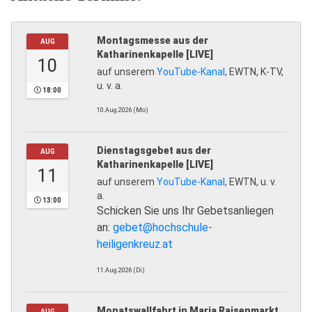
Montagsmesse aus der
AUG
Katharinenkapelle [LIVE]
10
auf unserem
YouTube-Kanal
, EWTN, K-TV,
u. v. a.
18:00
10.Aug.2026 (Mo)
Dienstagsgebet aus der
AUG
Katharinenkapelle [LIVE]
11
auf unserem
YouTube-Kanal
, EWTN, u. v.
a.
13:00
Schicken Sie uns Ihr Gebetsanliegen
an:
gebet@hochschule-
heiligenkreuz.at
11.Aug.2026 (Di)
Monatswallfahrt in Maria Raisenmarkt
AUG