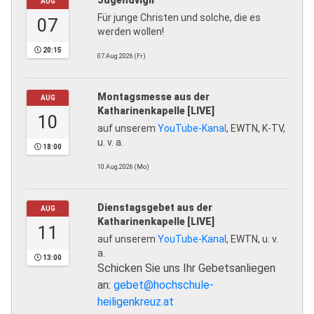
Jugendvigil
AUG
Für junge Christen und solche, die es
07
werden wollen!
20:15
07.Aug.2026 (Fr)
Montagsmesse aus der
AUG
Katharinenkapelle [LIVE]
10
auf unserem
YouTube-Kanal
, EWTN, K-TV,
u. v. a.
18:00
10.Aug.2026 (Mo)
Dienstagsgebet aus der
AUG
Katharinenkapelle [LIVE]
11
auf unserem
YouTube-Kanal
, EWTN, u. v.
a.
13:00
Schicken Sie uns Ihr Gebetsanliegen
an:
gebet@hochschule-
heiligenkreuz.at