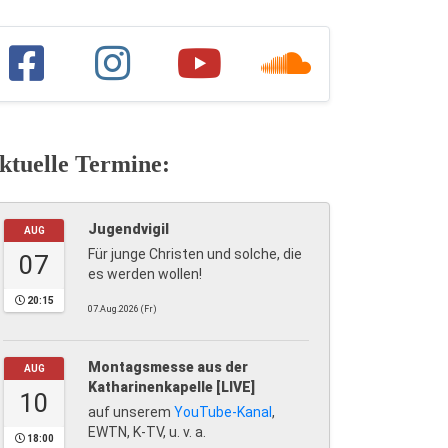
ktuelle Termine:
Jugendvigil
AUG
Für junge Christen und solche, die
07
es werden wollen!
20:15
07.Aug.2026 (Fr)
Montagsmesse aus der
AUG
Katharinenkapelle [LIVE]
10
auf unserem
YouTube-Kanal
,
EWTN, K-TV, u. v. a.
18:00