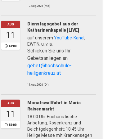
10.Aug.2026 (Mo)
Dienstagsgebet aus der
AUG
Katharinenkapelle [LIVE]
11
auf unserem
YouTube-Kanal
,
EWTN, u. v. a.
13:00
Schicken Sie uns Ihr
Gebetsanliegen an:
gebet@hochschule-
heiligenkreuz.at
11.Aug.2026 (Di)
Monatswallfahrt in Maria
AUG
Raisenmarkt
11
18:00 Uhr Eucharistische
Anbetung, Rosenkranz und
18:00
Beichtgelegenheit; 18:45 Uhr
Heilige Messe mit Krankensegen