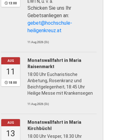
EWTN, u. v. a.
13:00
Schicken Sie uns Ihr
Gebetsanliegen an:
gebet@hochschule-
heiligenkreuz.at
11.Aug.2026 (Di)
Monatswallfahrt in Maria
AUG
Raisenmarkt
11
18:00 Uhr Eucharistische
Anbetung, Rosenkranz und
18:00
Beichtgelegenheit; 18:45 Uhr
Heilige Messe mit Krankensegen
11.Aug.2026 (Di)
Monatswallfahrt in Maria
AUG
Kirchbüchl
13
18.00 Uhr Vesper, 18.30 Uhr