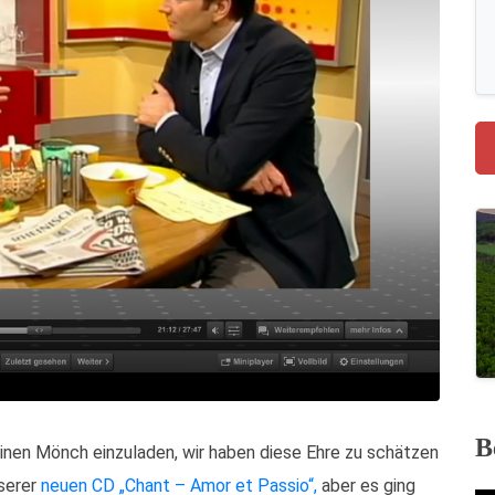
B
einen Mönch einzuladen, wir haben diese Ehre zu schätzen
nserer
neuen CD „Chant – Amor et Passio“,
aber es ging