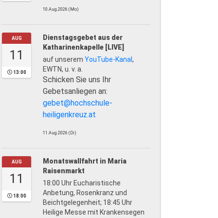
10.Aug.2026 (Mo)
Dienstagsgebet aus der
AUG
Katharinenkapelle [LIVE]
11
auf unserem
YouTube-Kanal
,
EWTN, u. v. a.
13:00
Schicken Sie uns Ihr
Gebetsanliegen an:
gebet@hochschule-
heiligenkreuz.at
11.Aug.2026 (Di)
Monatswallfahrt in Maria
AUG
Raisenmarkt
11
18:00 Uhr Eucharistische
Anbetung, Rosenkranz und
18:00
Beichtgelegenheit; 18:45 Uhr
Heilige Messe mit Krankensegen