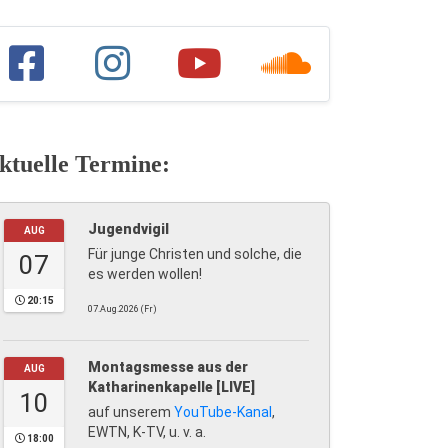
ktuelle Termine:
Jugendvigil
AUG
Für junge Christen und solche, die
07
es werden wollen!
20:15
07.Aug.2026 (Fr)
Montagsmesse aus der
AUG
Katharinenkapelle [LIVE]
10
auf unserem
YouTube-Kanal
,
EWTN, K-TV, u. v. a.
18:00