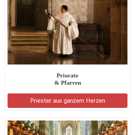
Priorate
& Pfarren
Priester aus ganzem Herzen