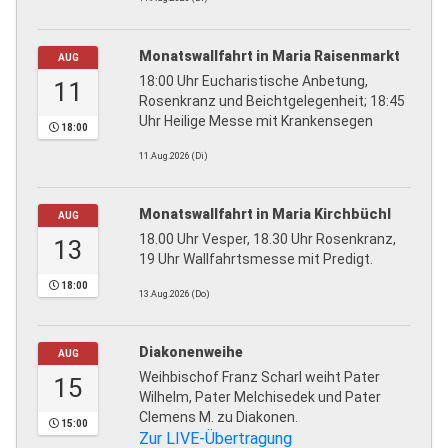
Monatswallfahrt in Maria Raisenmarkt
AUG
18:00 Uhr Eucharistische Anbetung,
11
Rosenkranz und Beichtgelegenheit; 18:45
Uhr Heilige Messe mit Krankensegen
18:00
11.Aug.2026 (Di)
Monatswallfahrt in Maria Kirchbüchl
AUG
18.00 Uhr Vesper, 18.30 Uhr Rosenkranz,
13
19 Uhr Wallfahrtsmesse mit Predigt.
18:00
13.Aug.2026 (Do)
Diakonenweihe
AUG
Weihbischof Franz Scharl weiht Pater
15
Wilhelm, Pater Melchisedek und Pater
Clemens M. zu Diakonen.
15:00
Zur LIVE-Übertragung