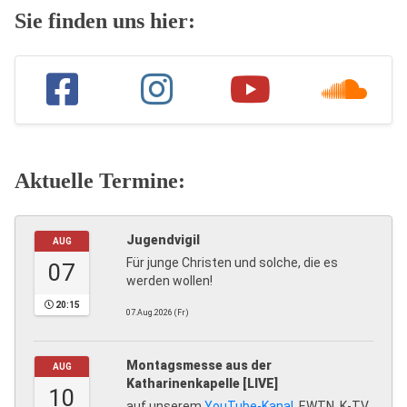
Sie finden uns hier:
Aktuelle Termine:
Jugendvigil
AUG
Für junge Christen und solche, die es
07
werden wollen!
20:15
07.Aug.2026 (Fr)
Montagsmesse aus der
AUG
Katharinenkapelle [LIVE]
10
auf unserem
YouTube-Kanal
, EWTN, K-TV,