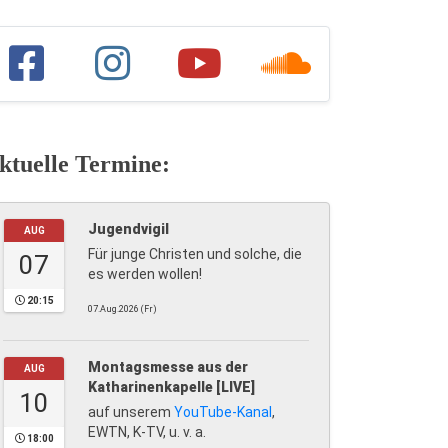
ktuelle Termine:
Jugendvigil
AUG
Für junge Christen und solche, die
07
es werden wollen!
20:15
07.Aug.2026 (Fr)
Montagsmesse aus der
AUG
Katharinenkapelle [LIVE]
10
auf unserem
YouTube-Kanal
,
EWTN, K-TV, u. v. a.
18:00