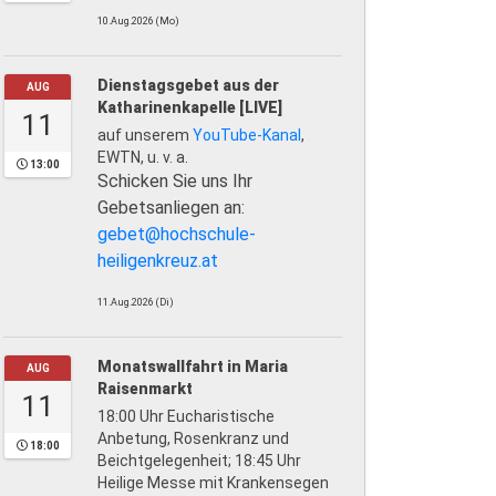
10.Aug.2026 (Mo)
Dienstagsgebet aus der
AUG
Katharinenkapelle [LIVE]
11
auf unserem
YouTube-Kanal
,
EWTN, u. v. a.
13:00
Schicken Sie uns Ihr
Gebetsanliegen an:
gebet@hochschule-
heiligenkreuz.at
11.Aug.2026 (Di)
Monatswallfahrt in Maria
AUG
Raisenmarkt
11
18:00 Uhr Eucharistische
Anbetung, Rosenkranz und
18:00
Beichtgelegenheit; 18:45 Uhr
Heilige Messe mit Krankensegen