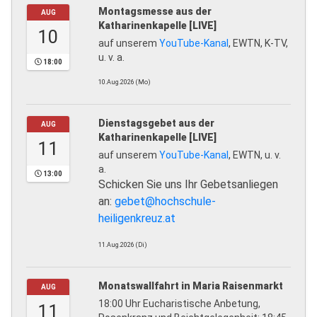
Montagsmesse aus der
AUG
Katharinenkapelle [LIVE]
10
auf unserem
YouTube-Kanal
, EWTN, K-TV,
u. v. a.
18:00
10.Aug.2026 (Mo)
Dienstagsgebet aus der
AUG
Katharinenkapelle [LIVE]
11
auf unserem
YouTube-Kanal
, EWTN, u. v.
a.
13:00
Schicken Sie uns Ihr Gebetsanliegen
an:
gebet@hochschule-
heiligenkreuz.at
11.Aug.2026 (Di)
Monatswallfahrt in Maria Raisenmarkt
AUG
18:00 Uhr Eucharistische Anbetung,
11