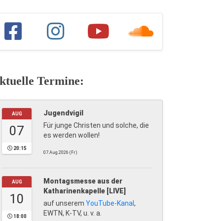
ktuelle Termine:
Jugendvigil
AUG
Für junge Christen und solche, die
07
es werden wollen!
20:15
07.Aug.2026 (Fr)
Montagsmesse aus der
AUG
Katharinenkapelle [LIVE]
10
auf unserem
YouTube-Kanal
,
EWTN, K-TV, u. v. a.
18:00