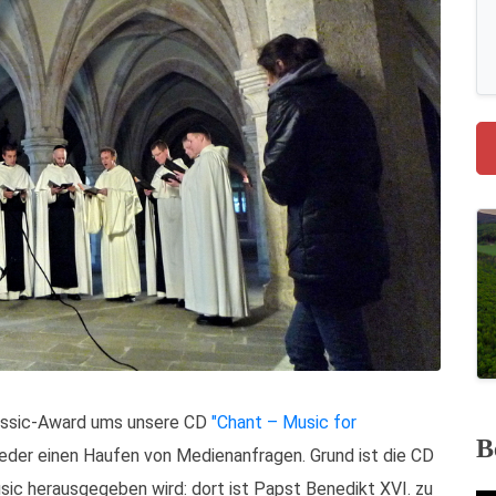
assic-Award ums unsere CD
"Chant – Music for
B
wieder einen Haufen von Medienanfragen. Grund ist die CD
sic herausgegeben wird: dort ist Papst Benedikt XVI. zu