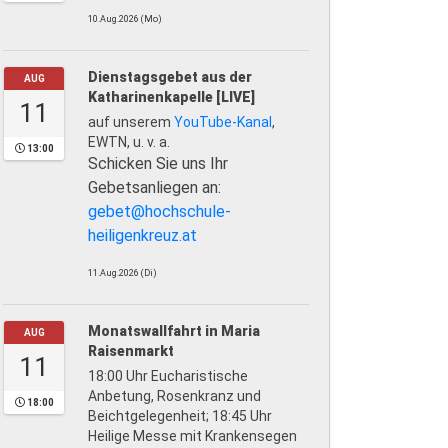
10.Aug.2026 (Mo)
Dienstagsgebet aus der
AUG
Katharinenkapelle [LIVE]
11
auf unserem
YouTube-Kanal
,
EWTN, u. v. a.
13:00
Schicken Sie uns Ihr
Gebetsanliegen an:
gebet@hochschule-
heiligenkreuz.at
11.Aug.2026 (Di)
Monatswallfahrt in Maria
AUG
Raisenmarkt
11
18:00 Uhr Eucharistische
Anbetung, Rosenkranz und
18:00
Beichtgelegenheit; 18:45 Uhr
Heilige Messe mit Krankensegen