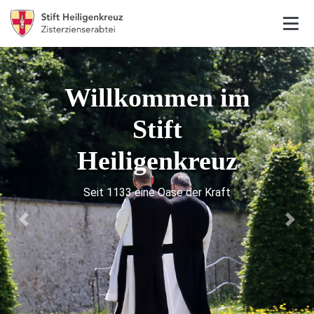
Willkommen im
Stift
Heiligenkreuz
Seit 1133 eine Oase der Kraft
Previous
Next