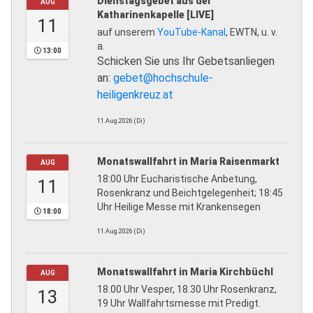
Dienstagsgebet aus der
AUG
Katharinenkapelle [LIVE]
11
auf unserem
YouTube-Kanal
, EWTN, u. v.
a.
13:00
Schicken Sie uns Ihr Gebetsanliegen
an:
gebet@hochschule-
heiligenkreuz.at
11.Aug.2026 (Di)
Monatswallfahrt in Maria Raisenmarkt
AUG
18:00 Uhr Eucharistische Anbetung,
11
Rosenkranz und Beichtgelegenheit; 18:45
Uhr Heilige Messe mit Krankensegen
18:00
11.Aug.2026 (Di)
Monatswallfahrt in Maria Kirchbüchl
AUG
18.00 Uhr Vesper, 18.30 Uhr Rosenkranz,
13
19 Uhr Wallfahrtsmesse mit Predigt.