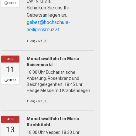
EWTN, u. v. a.
13:00
Schicken Sie uns Ihr
Gebetsanliegen an:
gebet@hochschule-
heiligenkreuz.at
11.Aug.2026 (Di)
Monatswallfahrt in Maria
AUG
Raisenmarkt
11
18:00 Uhr Eucharistische
Anbetung, Rosenkranz und
18:00
Beichtgelegenheit; 18:45 Uhr
Heilige Messe mit Krankensegen
11.Aug.2026 (Di)
Monatswallfahrt in Maria
AUG
Kirchbüchl
13
18.00 Uhr Vesper, 18.30 Uhr