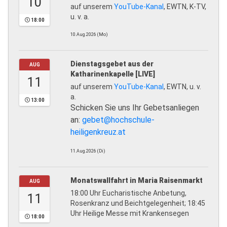
10
auf unserem
YouTube-Kanal
, EWTN, K-TV,
u. v. a.
18:00
10.Aug.2026 (Mo)
Dienstagsgebet aus der
AUG
Katharinenkapelle [LIVE]
11
auf unserem
YouTube-Kanal
, EWTN, u. v.
a.
13:00
Schicken Sie uns Ihr Gebetsanliegen
an:
gebet@hochschule-
heiligenkreuz.at
11.Aug.2026 (Di)
Monatswallfahrt in Maria Raisenmarkt
AUG
18:00 Uhr Eucharistische Anbetung,
11
Rosenkranz und Beichtgelegenheit; 18:45
Uhr Heilige Messe mit Krankensegen
18:00