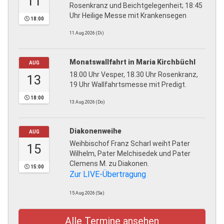
11
Rosenkranz und Beichtgelegenheit; 18:45
Uhr Heilige Messe mit Krankensegen
18:00
11.Aug.2026 (Di)
Monatswallfahrt in Maria Kirchbüchl
AUG
18.00 Uhr Vesper, 18.30 Uhr Rosenkranz,
13
19 Uhr Wallfahrtsmesse mit Predigt.
18:00
13.Aug.2026 (Do)
Diakonenweihe
AUG
Weihbischof Franz Scharl weiht Pater
15
Wilhelm, Pater Melchisedek und Pater
Clemens M. zu Diakonen.
15:00
Zur LIVE-Übertragung
15.Aug.2026 (Sa)
Alle Termine ansehen